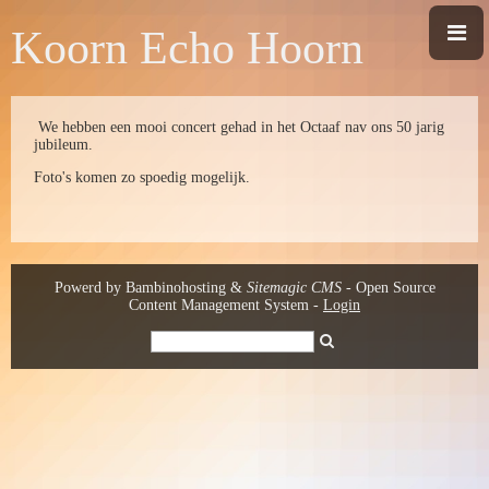
Koorn Echo Hoorn
We hebben een mooi concert gehad in het Octaaf nav ons 50 jarig
jubileum.
Foto's komen zo spoedig mogelijk.
Powerd by Bambinohosting &
Sitemagic CMS
- Open Source
Content Management System
-
Login