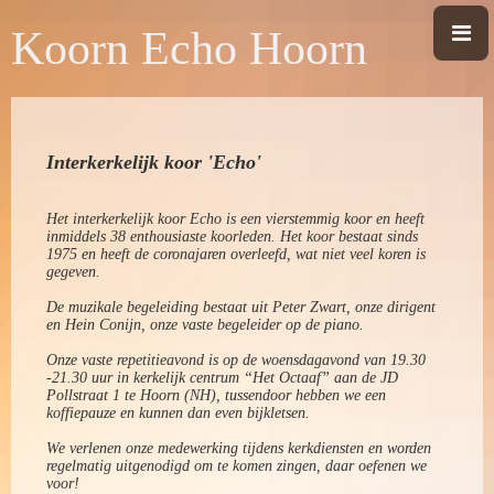
Koorn Echo Hoorn
Interkerkelijk koor 'Echo'
Het interkerkelijk koor Echo is een vierstemmig koor en heeft
inmiddels 38 enthousiaste koorleden. Het koor bestaat sinds
1975 en heeft de coronajaren overleefd, wat niet veel koren is
gegeven.
De muzikale begeleiding bestaat uit Peter Zwart, onze dirigent
en Hein Conijn, onze vaste begeleider op de piano.
Onze vaste repetitieavond is op de woensdagavond van 19.30
-21.30 uur in kerkelijk centrum “Het Octaaf” aan de JD
Pollstraat 1 te Hoorn (NH), tussendoor hebben we een
koffiepauze en kunnen dan even bijkletsen.
We verlenen onze medewerking tijdens kerkdiensten en worden
regelmatig uitgenodigd om te komen zingen, daar oefenen we
voor!