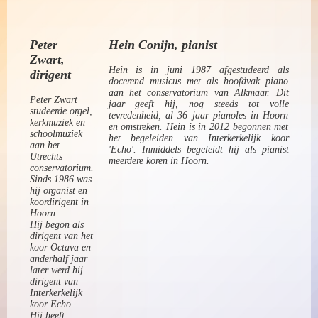
Peter
Hein Conijn, pianist
Zwart,
Hein is in juni 1987 afgestudeerd als
dirigent
docerend musicus met als hoofdvak piano
aan het conservatorium van Alkmaar. Dit
Peter Zwart
jaar geeft hij, nog steeds tot volle
studeerde orgel,
tevredenheid, al 36 jaar pianoles in Hoorn
kerkmuziek en
en omstreken. Hein is in 2012 begonnen met
schoolmuziek
het begeleiden van Interkerkelijk koor
aan het
'Echo'. Inmiddels begeleidt hij als pianist
Utrechts
meerdere koren in Hoorn.
conservatorium.
Sinds 1986 was
hij organist en
koordirigent in
Hoorn.
Hij begon als
dirigent van het
koor Octava en
anderhalf jaar
later werd hij
dirigent van
Interkerkelijk
koor Echo.
Hij heeft